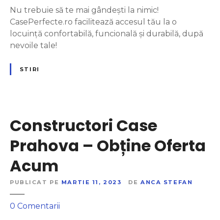
c
Nu trebuie să te mai gândești la nimic!
u
CasePerfecte.ro facilitează accesul tău la o
C
locuință confortabilă, funcională și durabilă, după
a
nevoile tale!
s
e
STIRI
P
e
r
f
Constructori Case
e
c
Prahova – Obține Oferta
t
Acum
e
.
PUBLICAT PE
MARTIE 11, 2023
DE
ANCA STEFAN
r
o
l
0
Comentarii
a