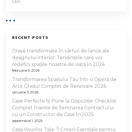
Stiri
a
s
a
p
u
R
o
i
RECENT POSTS
d
s
i
Orașe transformate în vârfuri de lance ale
t
c
designului interior: Tendințele care vor
a
redefini spațiile noastre de viață în 2026
u
r
februarie 5, 2026
e
r
Transformarea Spațiului Tău într-o Operă de
a
Artă: Ghidul Complet de Renovare 2026
i
d
ianuarie 5, 2026
e
Case Perfecte îți Pune la Dispoziție: Checklist
l
l
Complet înainte de Semnarea Contractului
a
o
cu un Constructor de Case în 2025
T
septembrie 1, 2025
e
r
Casa Visurilor Tale: 7 Criterii Esențiale pentru