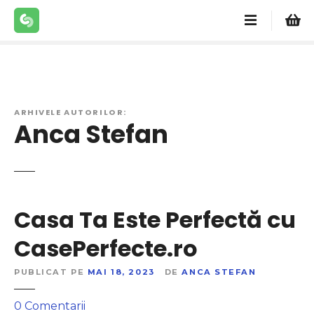
S
a
r
i
l
a
c
ARHIVELE AUTORILOR:
Anca Stefan
o
n
ț
i
n
u
Casa Ta Este Perfectă cu
t
CasePerfecte.ro
PUBLICAT PE
MAI 18, 2023
DE
ANCA STEFAN
l
0
Comentarii