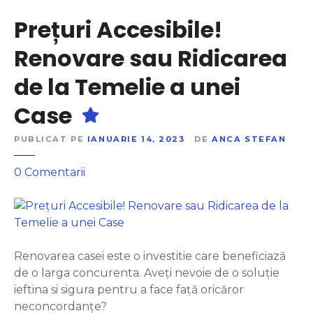
s
i
Prețuri Accesibile!
e
D
P
u
Renovare sau Ridicarea
e
r
r
de la Temelie a unei
a
f
b
e
Case
i
c
l
t
PUBLICAT PE
IANUARIE 14, 2023
DE
ANCA STEFAN
e
e
ș
l
0
Comentarii
.
i
a
r
E
P
o
f
r
i
e
c
ț
Renovarea casei este o investitie care beneficiază
i
u
de o larga concurenta. Aveți nevoie de o soluție
e
r
ieftina si sigura pentru a face față oricăror
n
i
neconcordanțe?