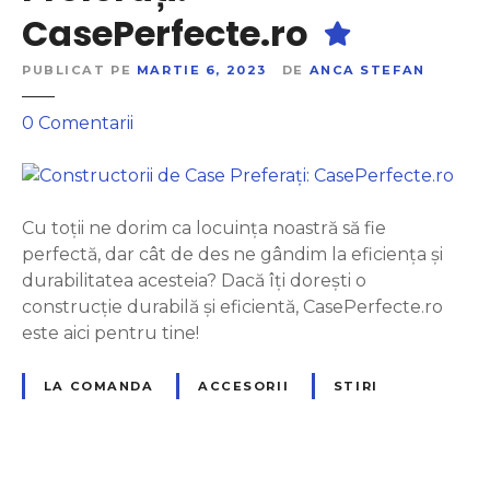
e
c
CasePerfecte.ro
a
u
u
m
PUBLICAT PE
MARTIE 6, 2023
DE
ANCA STEFAN
n
u
l
0
Comentarii
i
a
C
C
o
o
n
n
Cu toții ne dorim ca locuința noastră să fie
s
s
perfectă, dar cât de des ne gândim la eficiența și
t
t
durabilitatea acesteia? Dacă îți dorești o
r
r
construcție durabilă și eficientă, CasePerfecte.ro
u
u
este aici pentru tine!
c
c
t
t
LA COMANDA
ACCESORII
STIRI
o
o
r
r
d
i
e
i