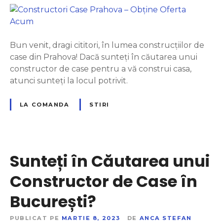
C
o
n
s
Bun venit, dragi cititori, în lumea construcțiilor de
t
case din Prahova! Dacă sunteți în căutarea unui
r
constructor de case pentru a vă construi casa,
u
atunci sunteți la locul potrivit.
c
t
LA COMANDA
STIRI
o
r
i
C
Sunteți în Căutarea unui
a
s
Constructor de Case în
e
București?
P
r
PUBLICAT PE
MARTIE 8, 2023
DE
ANCA STEFAN