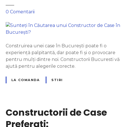
a
h
l
0
Comentarii
o
a
v
S
a
u
–
n
O
t
Construirea unei case în București poate fi o
b
e
experiență palpitantă, dar poate fi și o provocare
ț
ț
pentru mulți dintre noi. Constructorii Bucuresti vă
i
i
ajută pentru alegerile corecte.
n
î
e
n
LA COMANDA
STIRI
O
C
f
ă
e
u
r
t
Constructorii de Case
t
a
a
r
Preferați:
A