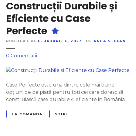
Construcții Durabile și
C
d
a
e
Eficiente cu Case
s
C
e
Perfecte
a
î
s
n
PUBLICAT PE
FEBRUARIE 6, 2023
DE
ANCA STEFAN
e
B
P
u
l
0
Comentarii
r
c
a
e
u
C
f
r
o
e
e
n
Case Perfecte este una dintre cele mai bune
r
ș
s
opțiuni de pe piață pentru toți cei care doresc să
a
t
t
construiască case durabile și eficiente in România.
ț
i
r
i
?
u
LA COMANDA
STIRI
:
c
C
ț
a
i